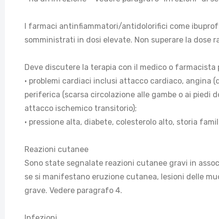
I farmaci antinfiammatori/antidolorifici come ibupro
somministrati in dosi elevate. Non superare la dose 
Deve discutere la terapia con il medico o farmacista
• problemi cardiaci inclusi attacco cardiaco, angina (
periferica (scarsa circolazione alle gambe o ai piedi 
attacco ischemico transitorio);
• pressione alta, diabete, colesterolo alto, storia fam
Reazioni cutanee
Sono state segnalate reazioni cutanee gravi in ass
se si manifestano eruzione cutanea, lesioni delle muc
grave. Vedere paragrafo 4.
Infezioni