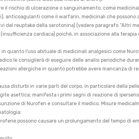
il rischio di ulcerazione o sanguinamento, come medicinali 
li), anticoagulanti come il warfarin, medicinali che possono
tivi del reuptake della serotonina) (vedere paragrafo “Altri me
 (insufficienza cardiaca) poiché, in associazione alla terapia
ni, in quanto l'uso abituale di medicinali analgesici come Nu
medico le consiglierà di eseguire delle analisi periodiche dura
 o reazioni allergiche in quanto potrebbe avere mancanza di re
usa disturbi in varie parti del corpo, in particolare della pe
ite asettica; manifesta i primi segni di reazione di ipersensi
sunzione di Nurofen e consultare il medico. Misure medicalm
matologia;
buprofene possono causare un prolungamento del tempo di emo
guito.