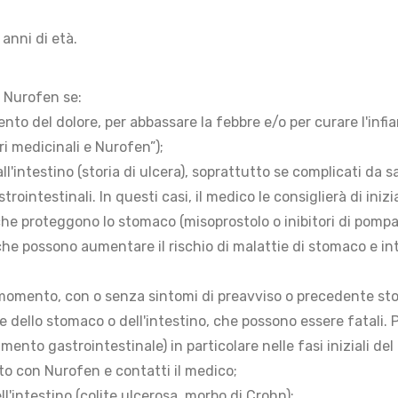
anni di età.
e Nurofen se:
amento del dolore, per abbassare la febbre e/o per curare l'i
ri medicinali e Nurofen”);
 all'intestino (storia di ulcera), soprattutto se complicati 
ointestinali. In questi casi, il medico le consiglierà di iniz
he proteggono lo stomaco (misoprostolo o inibitori di pomp
che possono aumentare il rischio di malattie di stomaco e in
 momento, con o senza sintomi di preavviso o precedente stor
 dello stomaco o dell'intestino, che possono essere fatali. P
to gastrointestinale) in particolare nelle fasi iniziali de
to con Nurofen e contatti il medico;
ll'intestino (colite ulcerosa, morbo di Crohn);