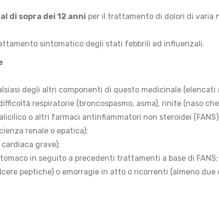
al di sopra dei 12 anni
per il trattamento di dolori di varia 
tamento sintomatico degli stati febbrili ed influenzali.
e
ualsiasi degli altri componenti di questo medicinale (elencati 
ifficoltà respiratorie (broncospasmo, asma), rinite (naso che 
licilico o altri farmaci antinfiammatori non steroidei (FANS)
icienza renale o epatica);
 cardiaca grave);
stomaco in seguito a precedenti trattamenti a base di FANS;
ulcere peptiche) o emorragie in atto o ricorrenti (almeno due 