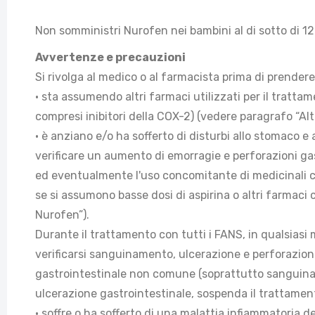
Non somministri Nurofen nei bambini al di sotto di 12 
Avvertenze e precauzioni
Si rivolga al medico o al farmacista prima di prender
• sta assumendo altri farmaci utilizzati per il tratt
compresi inibitori della COX-2) (vedere paragrafo “Alt
• è anziano e/o ha sofferto di disturbi allo stomaco e
verificare un aumento di emorragie e perforazioni gastr
ed eventualmente l'uso concomitante di medicinali c
se si assumono basse dosi di aspirina o altri farmaci 
Nurofen”).
Durante il trattamento con tutti i FANS, in qualsiasi
verificarsi sanguinamento, ulcerazione e perforazione
gastrointestinale non comune (soprattutto sanguinamen
ulcerazione gastrointestinale, sospenda il trattamen
• soffre o ha sofferto di una malattia infiammatoria de