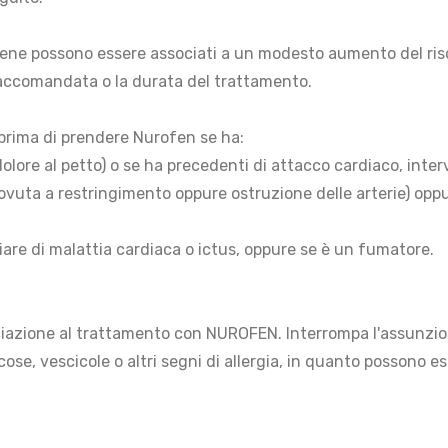
fene possono essere associati a un modesto aumento del risc
raccomandata o la durata del trattamento.
 prima di prendere Nurofen se ha:
dolore al petto) o se ha precedenti di attacco cardiaco, inte
dovuta a restringimento oppure ostruzione delle arterie) oppu
iliare di malattia cardiaca o ictus, oppure se è un fumatore.
ociazione al trattamento con NUROFEN. Interrompa l'assunz
ose, vescicole o altri segni di allergia, in quanto possono e