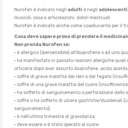
Nurofen è indicato negli
adulti
e negli
adolescenti 
muscoli, ossa e articolazioni, dolori mestruali.
Nurofen è indicato anche come coadiuvante per il trat
Cosa deve sapere prima di prendere il medicinal
Non prenda Nurofen se:
• è allergico (ipersensibile) all'ibuprofene o ad uno q
• ha manifestato in passato reazioni allergiche quali d
orticaria dopo aver assunto ibuprofene, acido acetilsa
• soffre di grave malattia dei reni o del fegato (insuff
• soffre di una grave malattia del cuore (insufficienza
• ha sofferto di sanguinamento o perforazione dello 
• soffre o ha sofferto di ulcere gastriche/duodenali (
sanguinamento);
• è nell'ultimo trimestre di gravidanza;
• deve essere o è stato operato al cuore.