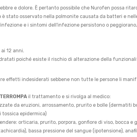
febbre e dolore. È pertanto possibile che Nurofen possa rita
 è stato osservato nella polmonite causata da batteri e nell
infezione e i sintomi dell'infezione persistono o peggiorano
ai 12 anni.
ratati poiché esiste il rischio di alterazione della funzionali
e effetti indesiderati sebbene non tutte le persone li manif
NTERROMPA
il trattamento e si rivolga al medico:
rizzate da eruzioni, arrossamento, prurito e bolle (dermatiti 
 tossica epidermica)
dere: orticaria, prurito, porpora, gonfiore di viso, bocca e g
(tachicardia), bassa pressione del sangue (ipotensione), anaf