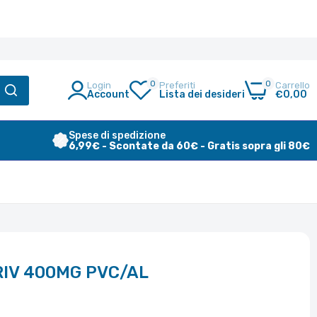
0
0
Login
Preferiti
Carrello
Account
Lista dei desideri
€0,00
Spese di spedizione
6,99€ - Scontate da 60€ - Gratis sopra gli 80€
IV 400MG PVC/AL