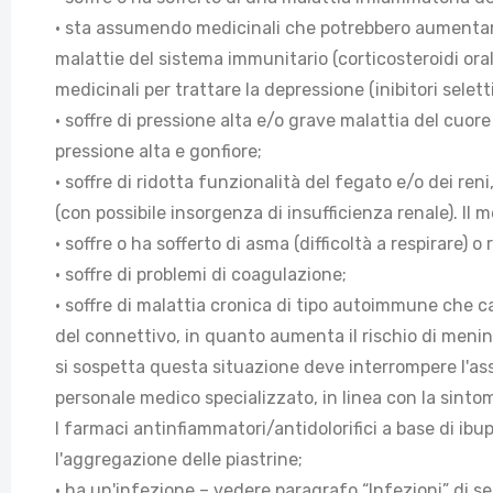
• sta assumendo medicinali che potrebbero aumentare 
malattie del sistema immunitario (corticosteroidi ora
medicinali per trattare la depressione (inibitori selet
• soffre di pressione alta e/o grave malattia del cuore
pressione alta e gonfiore;
• soffre di ridotta funzionalità del fegato e/o dei re
(con possibile insorgenza di insufficienza renale). Il 
• soffre o ha sofferto di asma (difficoltà a respirare)
• soffre di problemi di coagulazione;
• soffre di malattia cronica di tipo autoimmune che ca
del connettivo, in quanto aumenta il rischio di mening
si sospetta questa situazione deve interrompere l'as
personale medico specializzato, in linea con la sinto
I farmaci antinfiammatori/antidolorifici a base di i
l'aggregazione delle piastrine;
• ha un'infezione – vedere paragrafo “Infezioni” di se