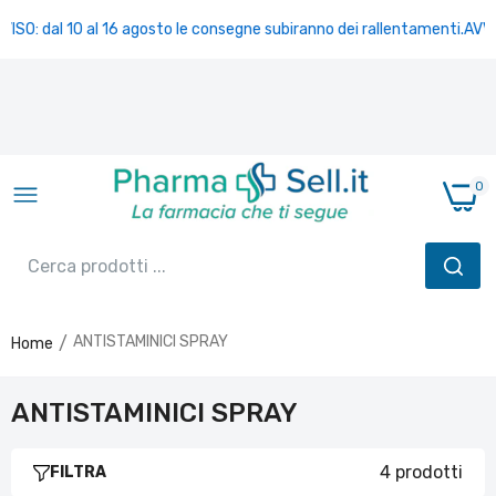
VISO: dal 10 al 16 agosto le consegne subiranno dei rallentamenti.
AVVI
0
ANTISTAMINICI SPRAY
Home
FEXALLEGRA NASALE*SPRAY FL10ML
€7,90
€14,90
ANTISTAMINICI SPRAY
4 prodotti
FILTRA