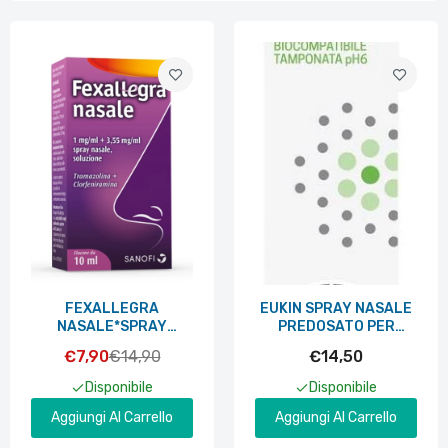
EUKIN SPRAY NASALE PREDOSATO PER
IRRIGAZIONI NASALI 30 ML
€14,50
EUKIN SPRAY NASALE PREDOSATO 30 ML
€14,50
FEXALLEGRA
EUKIN SPRAY NASALE
NASALE*SPRAY
PREDOSATO PER
FL10ML
IRRIGAZIONI NASALI
€7,90
€14,90
€14,50
30 ML
Disponibile
Disponibile
Aggiungi Al Carrello
Aggiungi Al Carrello