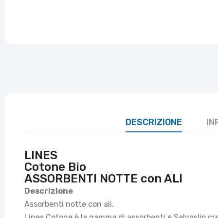
DESCRIZIONE
IN
LINES
Cotone Bio
ASSORBENTI NOTTE con ALI
Descrizione
Assorbenti notte con ali.
Lines Cotone è la gamma di assorbenti e Salvaslip cre