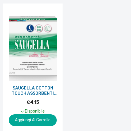
SAUGELLA COTTON
TOUCH ASSORBENTI
NOTTE 12 PEZZI
€4,15
TAGLIO PREZZO
Disponibile
Aggiungi Al Carrello