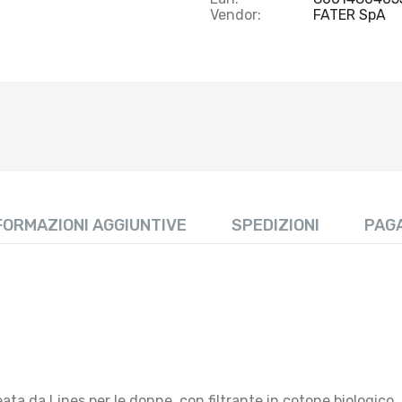
Vendor:
FATER SpA
FORMAZIONI AGGIUNTIVE
SPEDIZIONI
PAG
ata da Lines per le donne, con filtrante in cotone biologico.