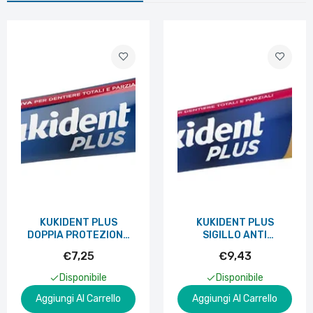
KUKIDENT PLUS
KUKIDENT PLUS
DOPPIA PROTEZIONE
SIGILLO ANTI
CREMA ADESIVA
INFILTRAZIONI CREMA
€7,25
€9,43
DENTIERE 40 G
ADESIVA DENTIERE 57
G
Disponibile
Disponibile
Aggiungi Al Carrello
Aggiungi Al Carrello