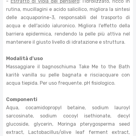
-
Estratto di viola del pensiero
: l'idrolizzato, ricco in
rutina, mucillagini e acido salicilico, migliora la sintesi
delle acquaporine-3, responsabili del trasporto di
acqua e dell'acido ialuronico. Migliora l'effetto della
barriera epidermica, rendendo la pelle più attiva nel
mantenere il giusto livello di idratazione e struttura.
Modalità d'uso
Massaggiare il bagnoschiuma Take Me to the Bath
karitè vanilla su pelle bagnata e risciacquare con
acqua tiepida. Per uso frequente. pH fisiologico.
Componenti
Aqua, cocamidopropyl betaine, sodium lauroyl
sarcosinate, sodium cocoyl isethionate, decyl
glucoside, glycerin, Moringa pterygosperma seed
extract, Lactobacillus/olive leaf ferment extract,