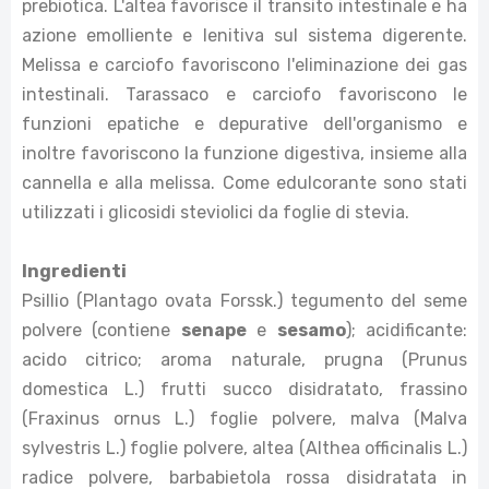
prebiotica. L'altea favorisce il transito intestinale e ha
azione emolliente e lenitiva sul sistema digerente.
Melissa e carciofo favoriscono l'eliminazione dei gas
intestinali. Tarassaco e carciofo favoriscono le
funzioni epatiche e depurative dell'organismo e
inoltre favoriscono la funzione digestiva, insieme alla
cannella e alla melissa. Come edulcorante sono stati
utilizzati i glicosidi steviolici da foglie di stevia.
Ingredienti
Psillio (Plantago ovata Forssk.) tegumento del seme
polvere (contiene
senape
e
sesamo
); acidificante:
acido citrico; aroma naturale, prugna (Prunus
domestica L.) frutti succo disidratato, frassino
(Fraxinus ornus L.) foglie polvere, malva (Malva
sylvestris L.) foglie polvere, altea (Althea officinalis L.)
radice polvere, barbabietola rossa disidratata in