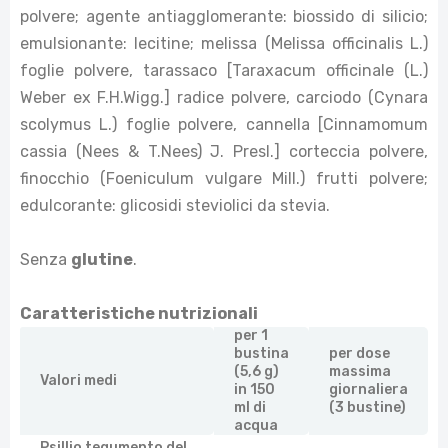
polvere; agente antiagglomerante: biossido di silicio;
emulsionante: lecitine; melissa (Melissa officinalis L.)
foglie polvere, tarassaco [Taraxacum officinale (L.)
Weber ex F.H.Wigg.] radice polvere, carciodo (Cynara
scolymus L.) foglie polvere, cannella [Cinnamomum
cassia (Nees & T.Nees) J. Presl.] corteccia polvere,
finocchio (Foeniculum vulgare Mill.) frutti polvere;
edulcorante: glicosidi steviolici da stevia.
Senza
glutine
.
Caratteristiche nutrizionali
per 1
bustina
per dose
(5,6 g)
massima
Valori medi
in 150
giornaliera
ml di
(3 bustine)
acqua
Psillio tegumento del