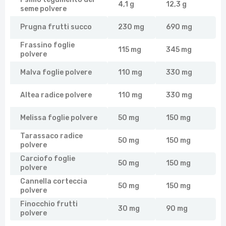
4,1 g
12,3 g
seme polvere
Prugna frutti succo
230 mg
690 mg
Frassino foglie
115 mg
345 mg
polvere
Malva foglie polvere
110 mg
330 mg
Altea radice polvere
110 mg
330 mg
Melissa foglie polvere
50 mg
150 mg
Tarassaco radice
50 mg
150 mg
polvere
Carciofo foglie
50 mg
150 mg
polvere
Cannella corteccia
50 mg
150 mg
polvere
Finocchio frutti
30 mg
90 mg
polvere