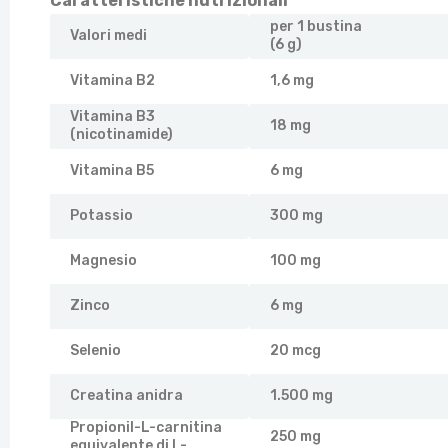
Caratteristiche nutrizionali
per 1 bustina
Valori medi
(6 g)
Vitamina B2
1,6 mg
Vitamina B3
18 mg
(nicotinamide)
Vitamina B5
6 mg
Potassio
300 mg
Magnesio
100 mg
Zinco
6 mg
Selenio
20 mcg
Creatina anidra
1.500 mg
Propionil-L-carnitina
250 mg
equivalente di L-