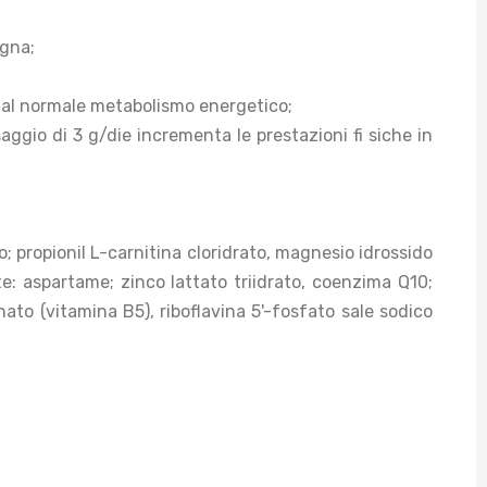
igna;
o al normale metabolismo energetico;
aggio di 3 g/die incrementa le prestazioni fi siche in
; propionil L-carnitina cloridrato, magnesio idrossido
e: aspartame; zinco lattato triidrato, coenzima Q10;
nato (vitamina B5), riboflavina 5'-fosfato sale sodico