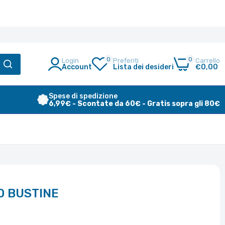
0
0
Login
Preferiti
Carrello
Account
Lista dei desideri
€0,00
Spese di spedizione
6,99€ - Scontate da 60€ - Gratis sopra gli 80€
0 BUSTINE