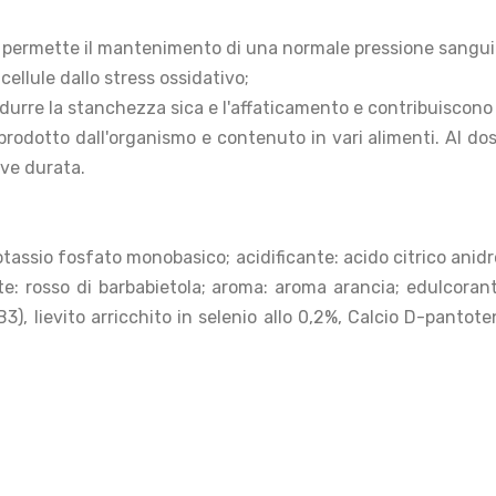
e permette il mantenimento di una normale pressione sangu
cellule dallo stress ossidativo;
idurre la stanchezza sica e l'affaticamento e contribuiscon
rodotto dall'organismo e contenuto in vari alimenti. Al dos
reve durata.
assio fosfato monobasico; acidificante: acido citrico anidro
te: rosso di barbabietola; aroma: aroma arancia; edulcorant
, lievito arricchito in selenio allo 0,2%, Calcio D-pantote