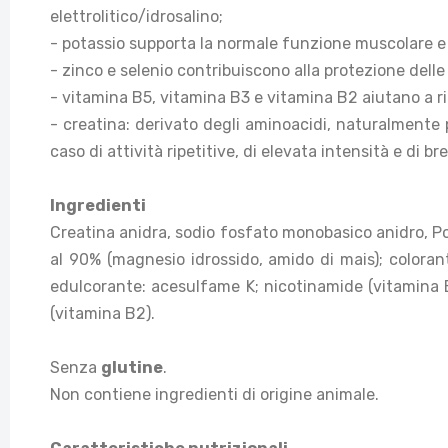
elettrolitico/idrosalino;
- potassio supporta la normale funzione muscolare 
- zinco e selenio contribuiscono alla protezione delle 
- vitamina B5, vitamina B3 e vitamina B2 aiutano a r
- creatina: derivato degli aminoacidi, naturalmente p
caso di attività ripetitive, di elevata intensità e di b
Ingredienti
Creatina anidra, sodio fosfato monobasico anidro, Pot
al 90% (magnesio idrossido, amido di mais); coloran
edulcorante: acesulfame K; nicotinamide (vitamina B3)
(vitamina B2).
Senza
glutine
.
Non contiene ingredienti di origine animale.