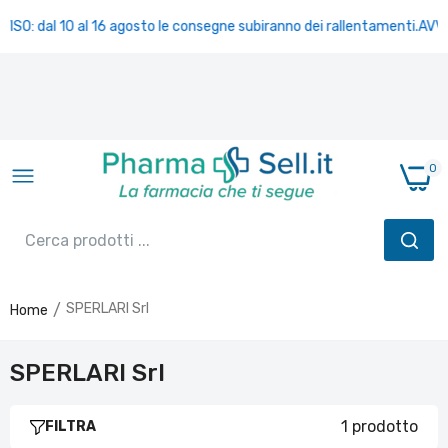
VISO: dal 10 al 16 agosto le consegne subiranno dei rallentamenti.
AVVI
0
SPERLARI Srl
Home
GALATINE CARAMELLA LATTE TAVOLETTE
36 G
SPERLARI Srl
€2,00
1 prodotto
FILTRA