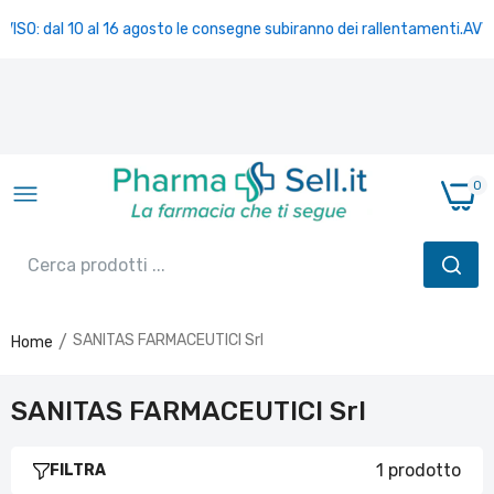
VISO: dal 10 al 16 agosto le consegne subiranno dei rallentamenti.
AVVI
0
SANITAS FARMACEUTICI Srl
Home
SANIPEG FLUID MACROGOL 480 ML
€17,90
SANITAS FARMACEUTICI Srl
1 prodotto
FILTRA