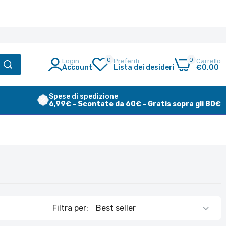
0
0
Login
Preferiti
Carrello
Account
Lista dei desideri
€0,00
Spese di spedizione
6,99€ - Scontate da 60€ - Gratis sopra gli 80€
E
Filtra per: