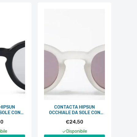
HIPSUN
CONTACTA HIPSUN
SOLE CON
OCCHIALE DA SOLE CON
ZATE NERO
LENTI POLARIZZATE
50
€24,50
CRISTALLO
bile
Disponibile