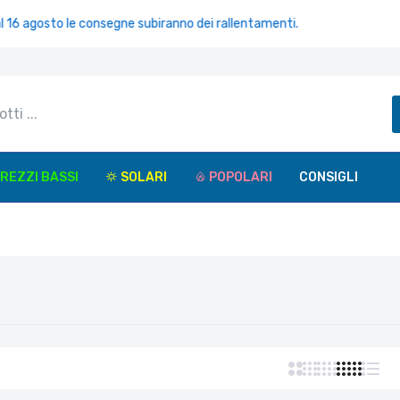
6 agosto le consegne subiranno dei rallentamenti.
REZZI BASSI
SOLARI
POPOLARI
CONSIGLI
CONTACTA HIPSUN OCCHIALE DA SOLE CON LENTI POLARIZZAT
NERO
€24,50
ONTACTA HIPSUN OCCHIALE DA SOLE CON LENTI POLARIZZATE
RISTALLO
24,50