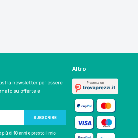
Altro
 nostra newsletter per essere
nato su offerte e
SUBSCRIBE
 più di 18 anni e presto il mio