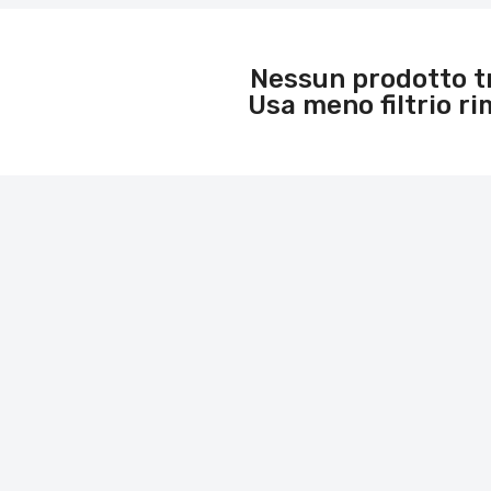
Nessun prodotto t
Usa meno filtri
o ri