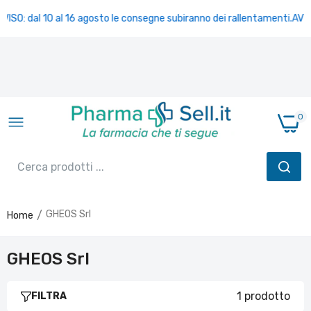
VISO: dal 10 al 16 agosto le consegne subiranno dei rallentamenti.
AVVI
0
GHEOS Srl
Home
DUERRE 30 COMPRESSE
GHEOS Srl
€25,00
1 prodotto
FILTRA